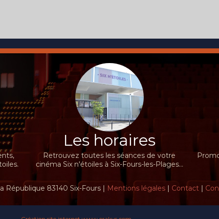
Carol Freeman, Sonja
ntonin
Rohelder
bkarian,
...
Les horaires
nts,
Retrouvez toutes les séances de votre
Promot
oiles.
cinéma Six n'étoiles à Six-Fours-les-Plages...
la République 83140 Six-Fours |
Mentions légales
|
Contact
|
Conf
Création site internet www.erakys.com