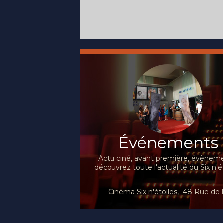
Stanton
s'échappe...
Acteurs :
Tom Hanks, Tim
Réalisation :
A
Allen, Joan Cusack,...
Baudry
Acteurs :
Simon A
Simon Russell Beale,
Événements
Actu ciné, avant première, évèneme
découvrez toute l'actualité du Six n'ét
Cinéma Six n'étoiles, 48 Rue de 