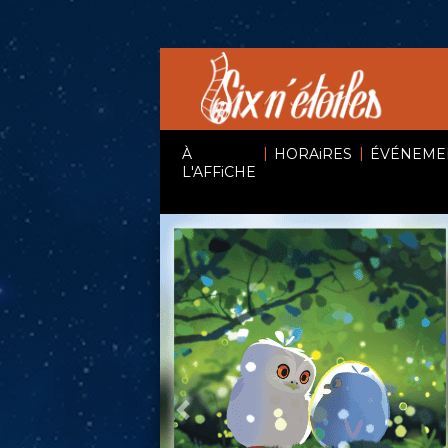
|
|
À
HORAiRES
ÉVÉNEME
L'AFFiCHE
Précédent